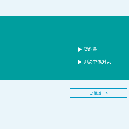
契約書
誹謗中傷対策
ご相談 >