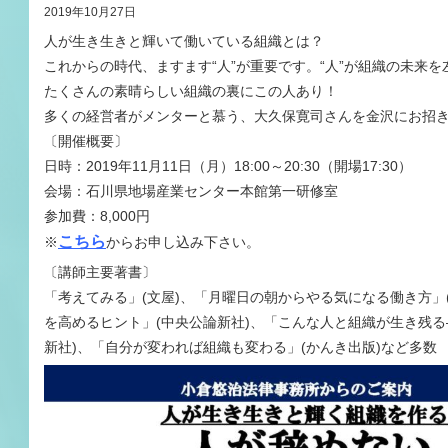
2019年10月27日
人が生き生きと輝いて働いている組織とは？
これからの時代、ますます“人”が重要です。“人”が組織の未来を
たくさんの素晴らしい組織の裏にこの人あり！
多くの経営者がメンターと慕う、大久保寛司さんを金沢にお招
〔開催概要〕
日時：2019年11月11日（月）18:00～20:30（開場17:30）
会場：石川県地場産業センター本館第一研修室
参加費：8,000円
こちら
※
からお申し込み下さい。
〔講師主要著書〕
「考えてみる」(文屋)、「月曜日の朝からやる気になる働き方」
を高めるヒント」(中央公論新社)、「こんな人と組織が生き残る
新社)、「自分が変われば組織も変わる」(かんき出版)など多数