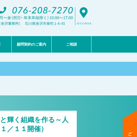
要
顧問契約のご案内
ご相談
と輝く組織を作る～人
１／１１開催）