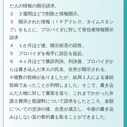
だ人の情報の開示請求。
２ ２週間ほどで削除と情報開示。
３ 開示された情報（ＩＰアドレス、タイムスタン
プ）をもとに、プロバイダに対して発信者情報開示
請求
４ １か月ほど後、開示拒否の回答。
５ プロバイダを相手に訴訟を提起。
６ ４ヶ月ほどで勝訴判決。判決後、プロバイダか
らは書き込んだ本人の氏名、住所が開示される。
※複数の投稿がありましたが、結局１人による連続
投稿であったことが判明しました。そこで、書き込
んだ人物に対して書面を送り、これまでかかった弁
護士費用と慰謝料について請求をしたところ、金額
についての交渉の後、合意が成立し、今後の書き込
みはしない旨の誓約書も取ることができました。